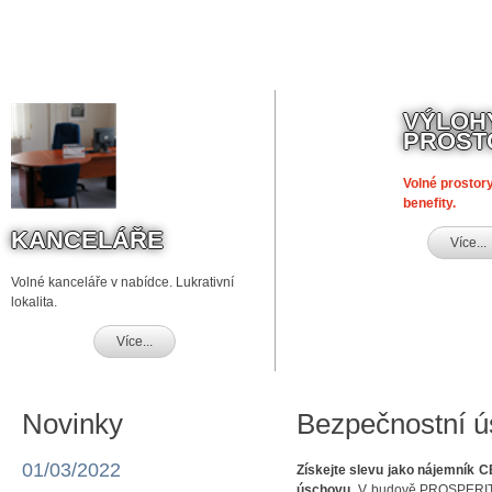
VÝLOH
PROST
Volné prostor
benefity.
KANCELÁŘE
Více...
Volné kanceláře v nabídce. Lukrativní
lokalita.
Více...
Novinky
Bezpečnostní ú
01/03/2022
Získejte slevu jako nájemní
úschovu.
V budově PROSPERITA 