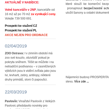
AKTUÁLNĚ V NABÍDCE:
které slouží ke komerční bezp
pronajmout
bezpečnostní sc
Volné kanceláře v 2NP
, kanceláře od
uložit šanony a ostatní dokumen
16 m2 až po 70 m2
za vynikající ceny
.
Volejte 739 500 691.
Prospekt ke stažení CZ
Prospekt ke stažení PL
AKCE NEJEN PRO ORDINACE
02/04/2019
ZOO Ostrava:
I v zimním období má
zoo své kouzlo, obzvlášť pokud je
pokryta sněhem. Těšit se můžete i na
netradiční podívanou – v zasněžených
výbězích jsou k vidění zvířata jako jsou
lvi, levharti, zebry, antilopy, některé
Nájemníci budovy PROSPERITA 
druhy primátů, sloni či papoušci.
slevu.
Více zde ...
22/03/2019
Pavlovín:
Vinařství Pavlovín z Velkých
Pavlovic představilo novinky pro